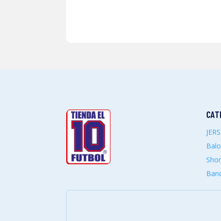
CAT
JER
Bal
Shor
Band