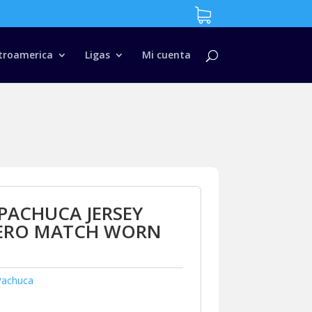
troamerica
Ligas
Mi cuenta
PACHUCA JERSEY
ERO MATCH WORN
Pachuca