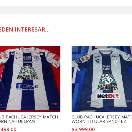
MATCH
WORN
COTA
cantidad
EDEN INTERESAR…
UB PACHUCA JERSEY MATCH
CLUB PACHUCA JERSEY MAT
RN NAHUELPAN
WORN TITULAR SANCHEZ
,499.00
$
3,999.00