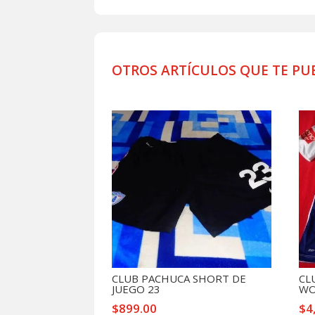
OTROS ARTÍCULOS QUE TE PU
Productos relacionados
CLUB PACHUCA SHORT DE
CL
JUEGO 23
WO
$
899.00
$
4