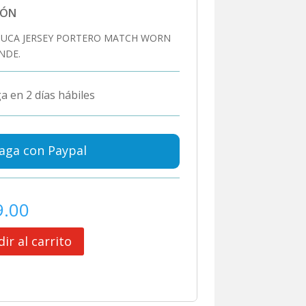
IÓN
HUCA JERSEY PORTERO MATCH WORN
NDE.
a en 2 días hábiles
aga con Paypal
9.00
ir al carrito