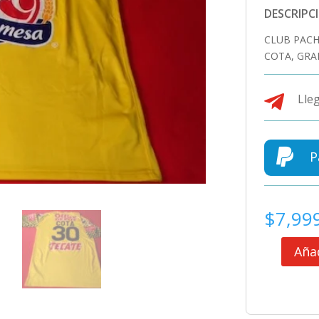
DESCRIPC
CLUB PAC
COTA, GRA

Lleg

P
$
7,99
Añad
CLUB
PACHUCA
JERSEY
PORTERO