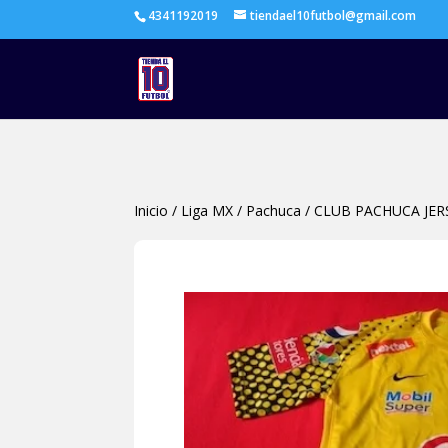
4341192019
tiendael10futbol@gmail.com
Inicio
/
Liga MX
/
Pachuca
/
CLUB PACHUCA JE