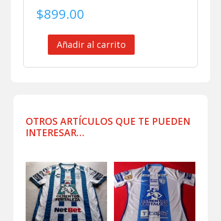
$
899.00
Añadir al carrito
CLUB
PACHUCA
SHORT
DE
JUEGO
2024
cantidad
OTROS ARTÍCULOS QUE TE PUEDEN
INTERESAR…
Productos relacionados