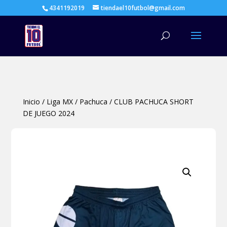
4341192019
tiendael10futbol@gmail.com
Búsqueda
de
productos
Inicio
/
Liga MX
/
Pachuca
/
CLUB PACHUCA SHORT
DE JUEGO 2024