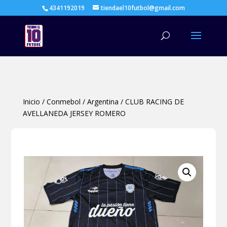
4341192019
tiendael10futbol@gmail.com
Búsqueda
de
productos
Inicio
/
Conmebol
/
Argentina
/
CLUB RACING DE
AVELLANEDA JERSEY ROMERO