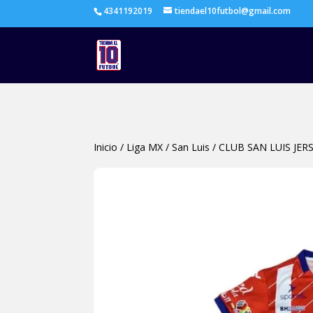
4341192019
tiendael10futbol@gmail.com
Inicio
/
Liga MX
/
San Luis
/
CLUB SAN LUIS JE