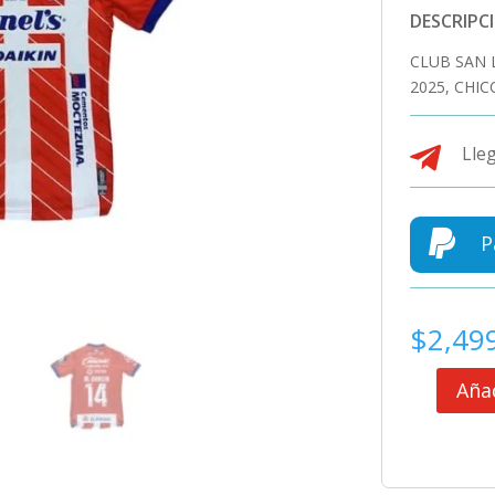
DESCRIPC
CLUB SAN 
2025, CHIC

Lleg

P
$
2,49
Añad
CLUB
SAN
LUIS
JERSEY