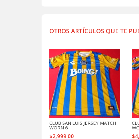
OTROS ARTÍCULOS QUE TE PU
Productos relacionados
CLUB SAN LUIS JERSEY MATCH
CL
WORN 6
WO
$
2,999.00
$
4