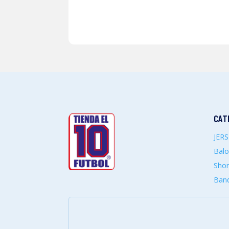
CAT
JER
Bal
Shor
Band