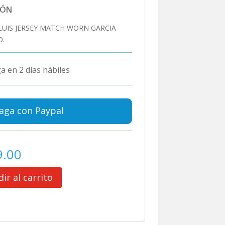
IÓN
LUIS JERSEY MATCH WORN GARCIA
O.
a en 2 días hábiles
aga con Paypal
9.00
ir al carrito