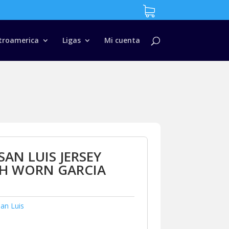
troamerica
Ligas
Mi cuenta
SAN LUIS JERSEY
H WORN GARCIA
an Luis