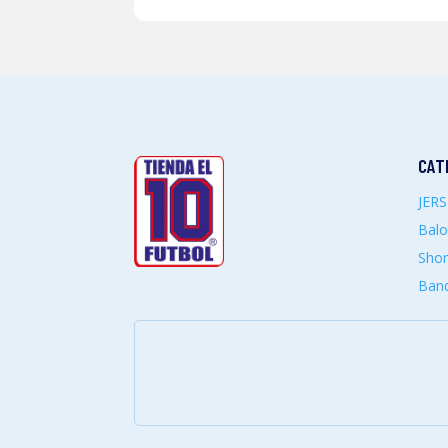
CAT
JER
Bal
Shor
Band