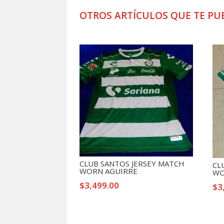
OTROS ARTÍCULOS QUE TE PU
Productos relacionados
CLUB SANTOS JERSEY MATCH
CL
WORN AGUIRRE
WO
$
3,499.00
$
3