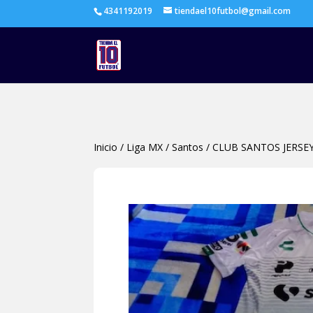
4341192019
tiendael10futbol@gmail.com
Inicio
/
Liga MX
/
Santos
/
CLUB SANTOS JERS