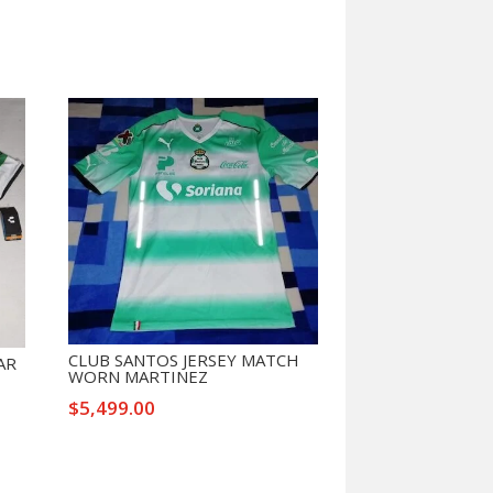
CLUB SANTOS JERSEY MATCH
AR
WORN MARTINEZ
$
5,499.00