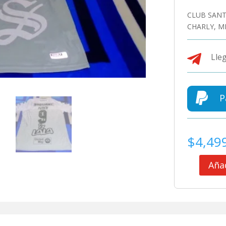
CLUB SANT
CHARLY, M

Lleg

P
$
4,49
Añad
CLUB
SANTOS
JERSEY
MATCH
WORN