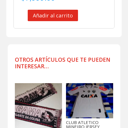
Añadir al carrito
CLUB
SANTOS
JERSEY
MATCH
WORN
ROBINHO
HOMENAJE
OTROS ARTÍCULOS QUE TE PUEDEN
PELÉ
INTERESAR…
cantidad
Productos relacionados
CLUB ATLETICO
MINEIRO JERSEY