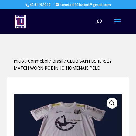
4341192019
tiendael10futbol@gmail.com
Búsqueda
de
productos
Inicio
/
Conmebol
/
Brasil
/
CLUB SANTOS JERSEY
MATCH WORN ROBINHO HOMENAJE PELÉ