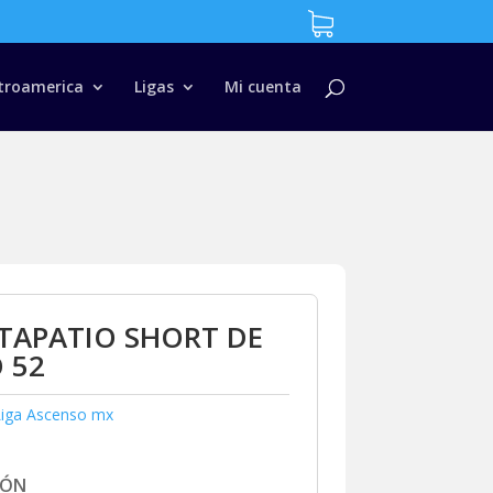
troamerica
Ligas
Mi cuenta
TAPATIO SHORT DE
 52
Liga Ascenso mx
IÓN