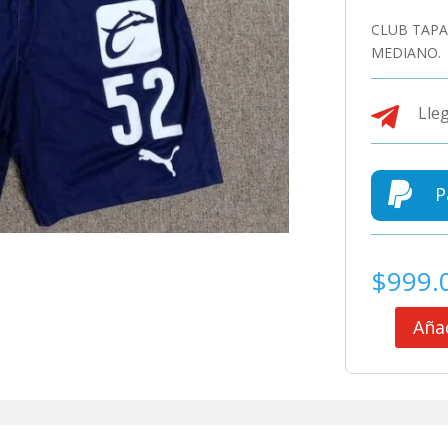
CLUB TAPA
MEDIANO.

Lleg

P
$
999.
Añad
CLUB
TAPATIO
SHORT
DE
JUEGO