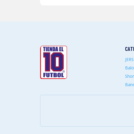
CAT
JER
Bal
Shor
Band