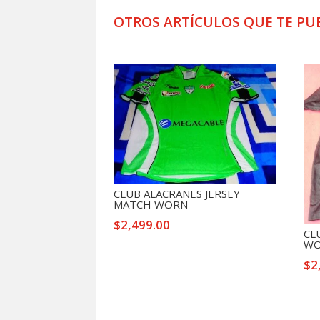
OTROS ARTÍCULOS QUE TE PU
Productos relacionados
CLUB ALACRANES JERSEY
MATCH WORN
$
2,499.00
CL
WO
$
2