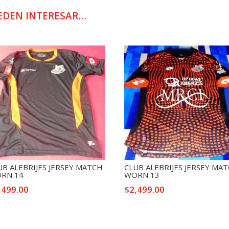
52
cantidad
EDEN INTERESAR…
UB ALEBRIJES JERSEY MATCH
CLUB ALEBRIJES JERSEY MA
RN 14
WORN 13
,499.00
$
2,499.00