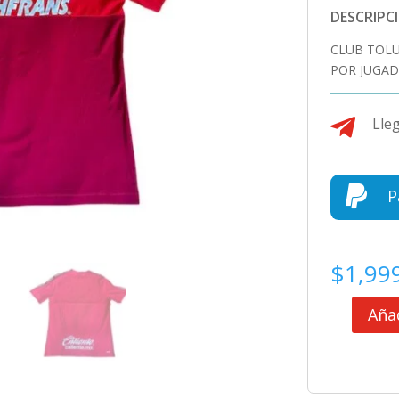
DESCRIPC
CLUB TOLU
POR JUGAD

Lleg

P
$
1,99
Añad
CLUB
TOLUCA
CAMISETA
DE