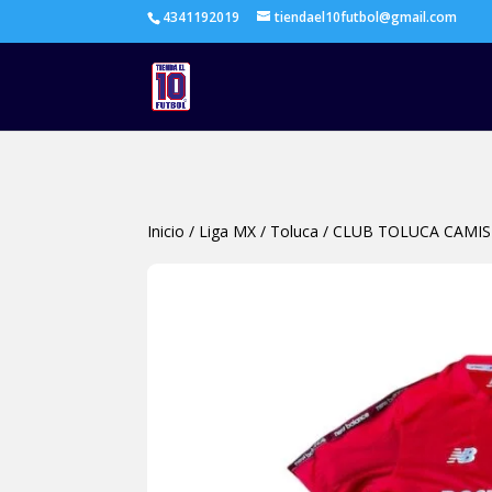
4341192019
tiendael10futbol@gmail.com
Inicio
/
Liga MX
/
Toluca
/
CLUB TOLUCA CAMIS