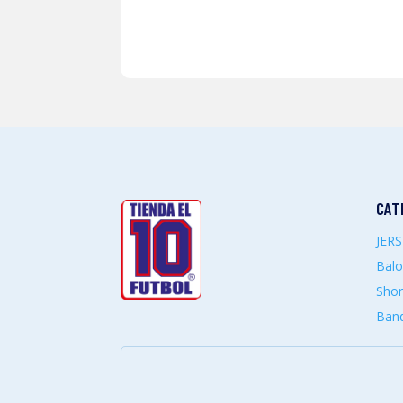
CAT
JER
Bal
Shor
Band