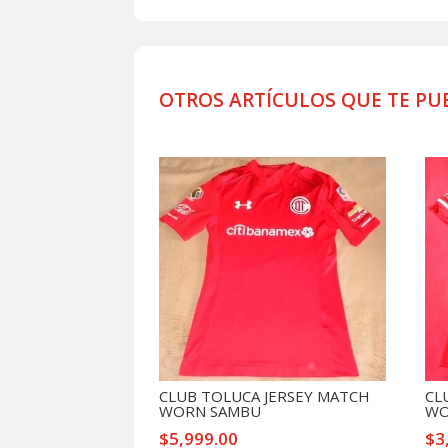
OTROS ARTÍCULOS QUE TE PU
Productos relacionados
CLUB TOLUCA JERSEY MATCH
CL
WORN SAMBU
WO
$
5,999.00
$
3