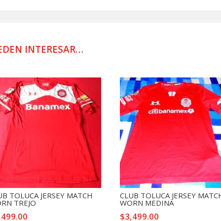
PRACTICA
USADA
POR
JUGADOR
EDEN INTERESAR…
2025
cantidad
UB TOLUCA JERSEY MATCH
CLUB TOLUCA JERSEY MATC
RN TREJO
WORN MEDINA
,499.00
$
3,499.00