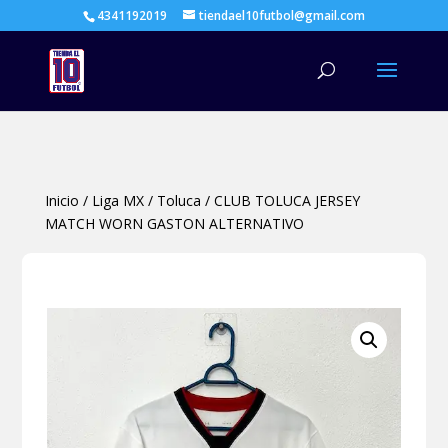
4341192019
tiendael10futbol@gmail.com
Búsqueda
de
productos
Inicio
/
Liga MX
/
Toluca
/
CLUB TOLUCA JERSEY
MATCH WORN GASTON ALTERNATIVO