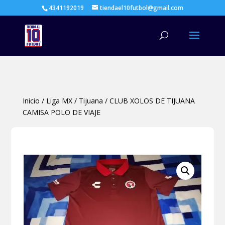
4341192019
tiendael10futbol@gmail.com
Búsqueda
de
productos
Inicio
/
Liga MX
/
Tijuana
/
CLUB XOLOS DE TIJUANA
CAMISA POLO DE VIAJE