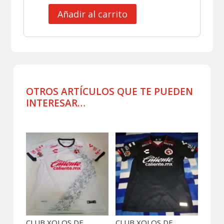
Añadir al carrito
CLUB
XOLOS
DE
TIJUANA
CAMISA
POLO
DE
OTROS ARTÍCULOS QUE TE PUEDEN
VIAJE
INTERESAR…
cantidad
Productos relacionados
CLUB XOLOS DE
CLUB XOLOS DE