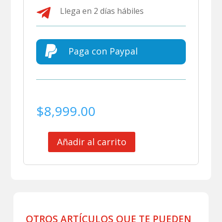

Llega en 2 días hábiles

Paga con Paypal
$
8,999.00
Añadir al carrito
CLUB
XOLOS
DE
TIJUANA
JERSEY
MATCH
WORN
OTROS ARTÍCULOS QUE TE PUEDEN