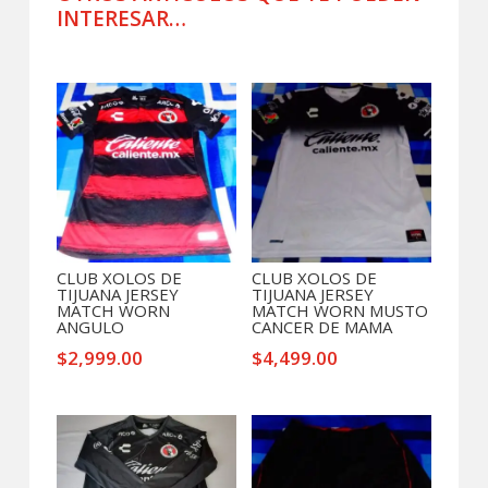
CONCACHAMPIONS
INTERESAR…
CASTILLO
cantidad
Productos relacionados
CLUB XOLOS DE
CLUB XOLOS DE
TIJUANA JERSEY
TIJUANA JERSEY
MATCH WORN
MATCH WORN MUSTO
ANGULO
CANCER DE MAMA
$
2,999.00
$
4,499.00