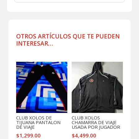
DE
TIJUANA
JERSEY
MATCH
WORN
OTROS ARTÍCULOS QUE TE PUEDEN
MARTIN
INTERESAR…
cantidad
Productos relacionados
CLUB XOLOS DE
CLUB XOLOS
TIJUANA PANTALON
CHAMARRA DE VIAJE
DE VIAJE
USADA POR JUGADOR
$
1,299.00
$
4,499.00