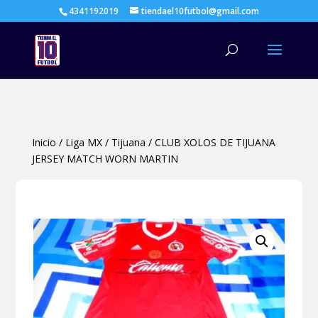
4341192019
tiendael10futbol@gmail.com
Búsqueda
de
productos
Inicio
/
Liga MX
/
Tijuana
/
CLUB XOLOS DE TIJUANA
JERSEY MATCH WORN MARTIN