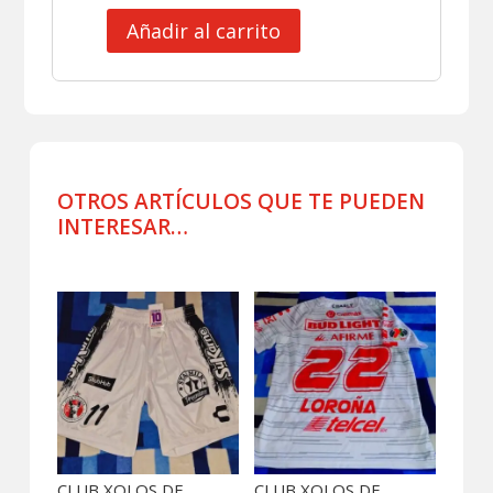
Añadir al carrito
CLUB
XOLOS
DE
TIJUANA
JERSEY
MATCH
WORN
OTROS ARTÍCULOS QUE TE PUEDEN
SEPULVEDA
INTERESAR…
cantidad
Productos relacionados
CLUB XOLOS DE
CLUB XOLOS DE