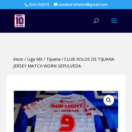
4341192019
tiendael10futbol@gmail.com
Búsqueda
de
productos
Inicio
/
Liga MX
/
Tijuana
/
CLUB XOLOS DE TIJUANA
JERSEY MATCH WORN SEPULVEDA