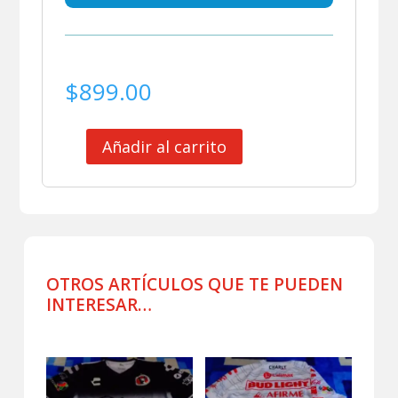
$
899.00
Añadir al carrito
CLUB
XOLOS
DE
TIJUANA
SHORT
DE
JUEGO
OTROS ARTÍCULOS QUE TE PUEDEN
USADO
INTERESAR…
POR
JUGADOR
Productos relacionados
22
cantidad