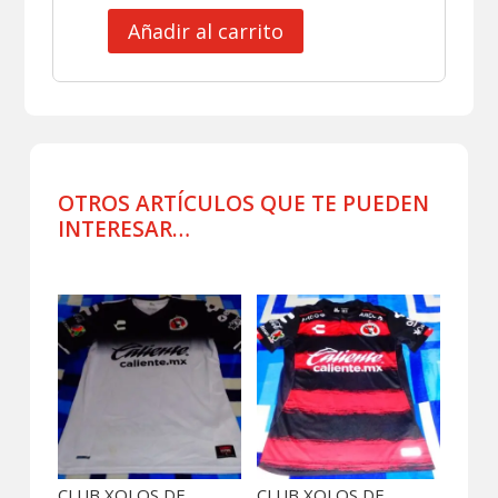
Añadir al carrito
CLUB
XOLOS
DE
TIJUANA
SHORT
DE
JUEGO
OTROS ARTÍCULOS QUE TE PUEDEN
cantidad
INTERESAR…
Productos relacionados
CLUB XOLOS DE
CLUB XOLOS DE