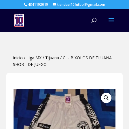
4341192019
tiendael10futbol@gmail.com
Búsqueda
de
productos
Inicio
/
Liga MX
/
Tijuana
/
CLUB XOLOS DE TIJUANA
SHORT DE JUEGO