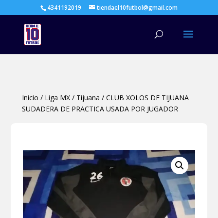
4341192019
tiendael10futbol@gmail.com
Búsqueda
de
productos
Inicio
/
Liga MX
/
Tijuana
/
CLUB XOLOS DE TIJUANA
SUDADERA DE PRACTICA USADA POR JUGADOR