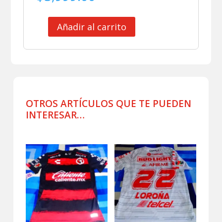
Añadir al carrito
CLUB
XOLOS
DE
TIJUANA
SUDADERA
DE
PRACTICA
OTROS ARTÍCULOS QUE TE PUEDEN
USADA
INTERESAR…
POR
JUGADOR
Productos relacionados
cantidad