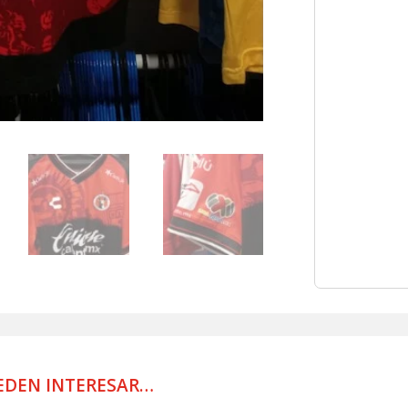
WORN
2025
GOMEZ
cantidad
EDEN INTERESAR…