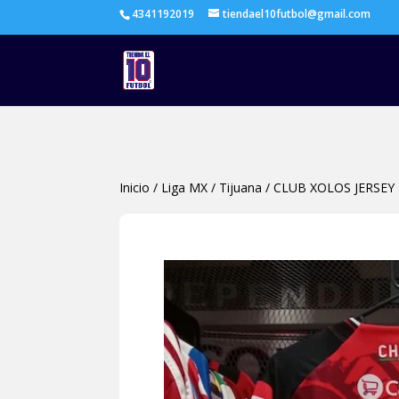
4341192019
tiendael10futbol@gmail.com
Inicio
/
Liga MX
/
Tijuana
/
CLUB XOLOS JERSE