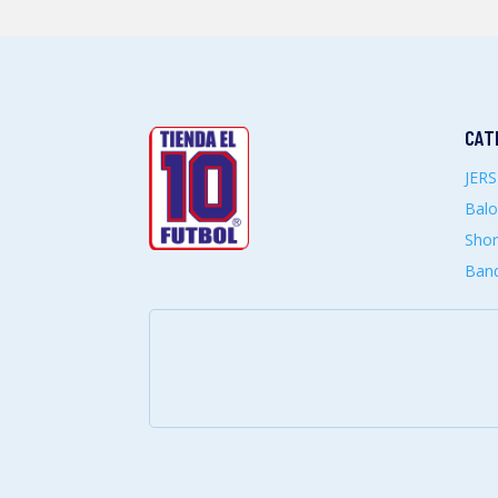
CAT
JER
Bal
Shor
Band