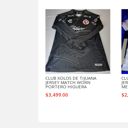
Productos relacionados
CLUB XOLOS DE TIJUANA
CL
JERSEY MATCH WORN
JE
PORTERO HIGUERA
ME
$
3,499.00
$
2