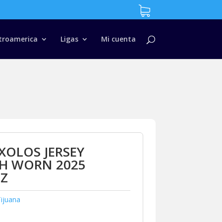
troamerica
Ligas
Mi cuenta
XOLOS JERSEY
H WORN 2025
Z
ijuana