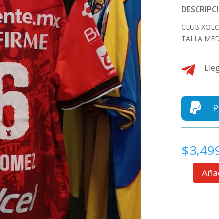
DESCRIPC
CLUB XOLO
TALLA MED

Lleg

P
$
3,49
Añad
CLUB
XOLOS
JERSEY
MATCH