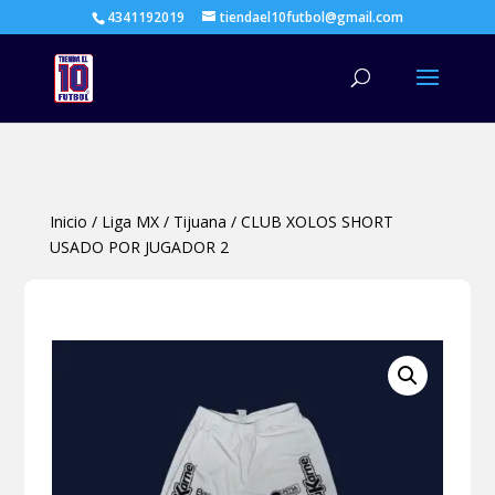
4341192019
tiendael10futbol@gmail.com
Búsqueda
de
productos
Inicio
/
Liga MX
/
Tijuana
/
CLUB XOLOS SHORT
USADO POR JUGADOR 2