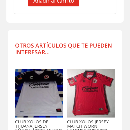
Añadir al carrito
CLUB
XOLOS
SHORT
USADO
POR
JUGADOR
2
OTROS ARTÍCULOS QUE TE PUEDEN
cantidad
INTERESAR…
Productos relacionados
CLUB XOLOS DE
CLUB XOLOS JERSEY
TIJUANA JERSEY
MATCH WORN