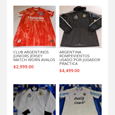
Productos relacionados
CLUB ARGENTINOS
ARGENTINA
JUNIORS JERSEY
ROMPEVIENTOS
MATCH WORN AVALOS
USADO POR JUGADOR
PRACTICA
$
2,999.00
$
4,499.00