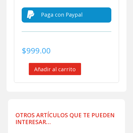

Paga con Paypal
$
999.00
Añadir al carrito
ESTUDIANTES
DE
LA
PLATA
SHORT
DE
PRACTICA
OTROS ARTÍCULOS QUE TE PUEDEN
cantidad
INTERESAR…