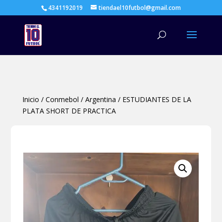
4341192019
tiendael10futbol@gmail.com
Búsqueda
de
productos
Inicio
/
Conmebol
/
Argentina
/
ESTUDIANTES DE LA
PLATA SHORT DE PRACTICA