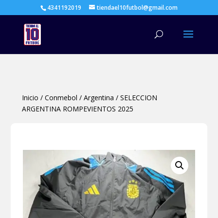
4341192019
tiendael10futbol@gmail.com
Búsqueda
de
productos
Inicio
/
Conmebol
/
Argentina
/
SELECCION
ARGENTINA ROMPEVIENTOS 2025