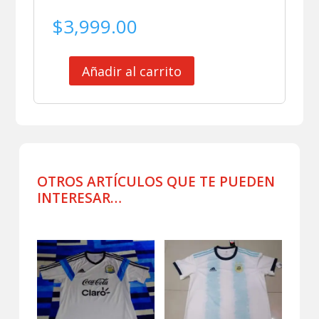
$
3,999.00
Añadir al carrito
SELECCION
ARGENTINA
ROMPEVIENTOS
2025
cantidad
OTROS ARTÍCULOS QUE TE PUEDEN
INTERESAR…
Productos relacionados