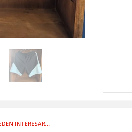
BOLSA
VIAJE
USADO
POR
JUGADOR
cantidad
EDEN INTERESAR…