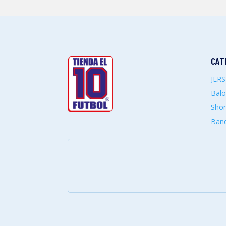
CAT
JER
Bal
Shor
Band