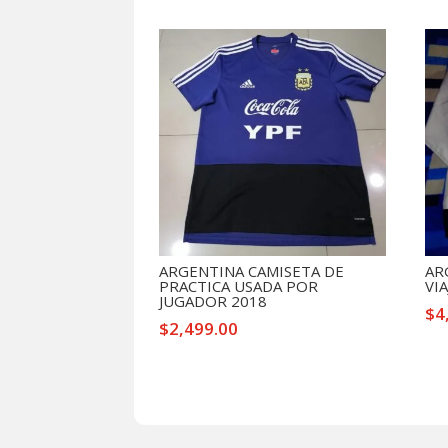
Productos relacionados
ARGENTINA CAMISETA DE
AR
PRACTICA USADA POR
VI
JUGADOR 2018
$
4
$
2,499.00