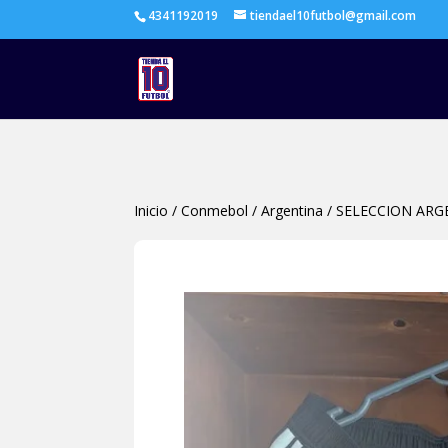
4341192019
tiendael10futbol@gmail.com
Inicio
/
Conmebol
/
Argentina
/
SELECCION ARG