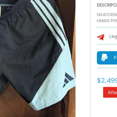
DESCRIPC
SELECCION
USADO POR

Lleg

P
$
2,49
Añad
SELECCION
ARGENTIN
SHORT
CON