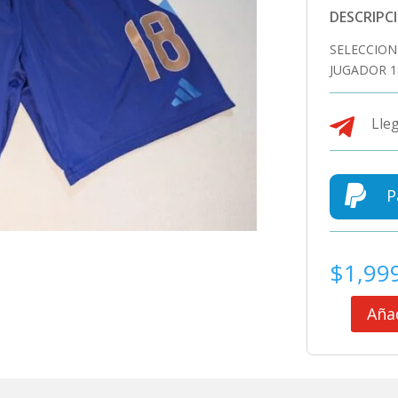
DESCRIPC
SELECCION
JUGADOR 1

Lleg

P
$
1,99
Añad
SELECCION
ARGENTIN
SHORT
USADO