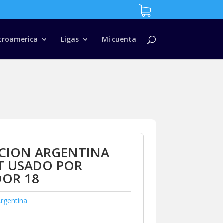
troamerica
Ligas
Mi cuenta
CCION ARGENTINA
T USADO POR
DOR 18
rgentina