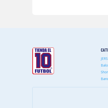
CAT
JER
Bal
Shor
Band