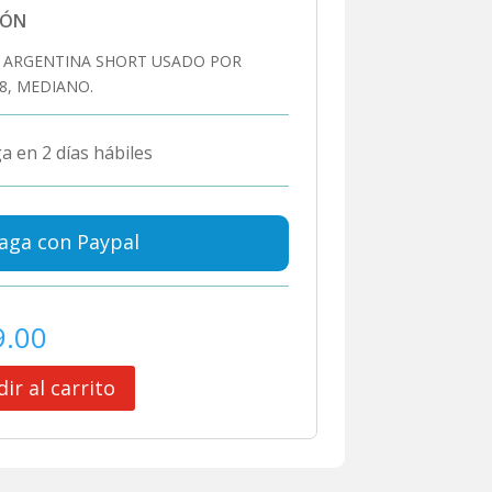
IÓN
 ARGENTINA SHORT USADO POR
8, MEDIANO.
a en 2 días hábiles
aga con Paypal
9.00
ir al carrito
A