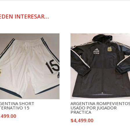
POR
JUGADOR
18
EDEN INTERESAR…
cantidad
GENTINA SHORT
ARGENTINA ROMPEVIENTO
TERNATIVO 15
USADO POR JUGADOR
PRACTICA
,499.00
$
4,499.00