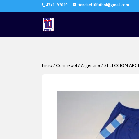
4341192019
tiendael10futbol@gmail.com
Inicio
/
Conmebol
/
Argentina
/
SELECCION ARG