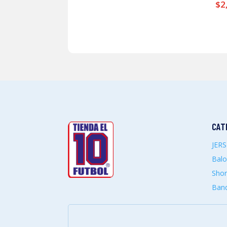
$
2
CAT
JER
Bal
Shor
Band