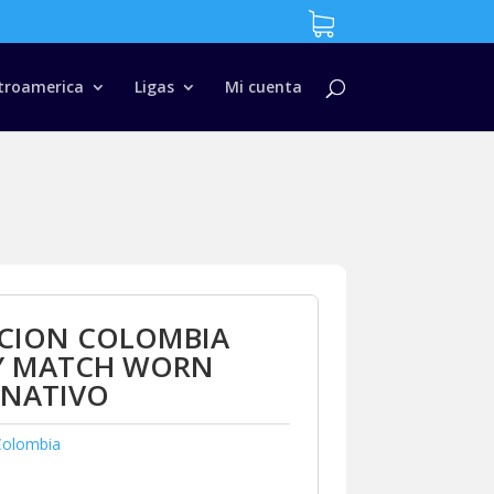
troamerica
Ligas
Mi cuenta
CCION COLOMBIA
EY MATCH WORN
RNATIVO
Colombia