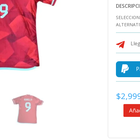
DESCRIPC
SELECCION
ALTERNATI

Lleg

P
$
2,99
Añad
SELECCION
COLOMBIA
JERSEY
MATCH