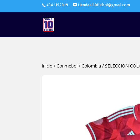
4341192019
tiendael10futbol@gmail.com
Inicio
/
Conmebol
/
Colombia
/
SELECCION COL