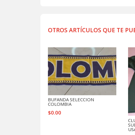
OTROS ARTÍCULOS QUE TE PU
Productos relacionados
BUFANDA SELECCION
COLOMBIA
$
0.00
CL
SU
US