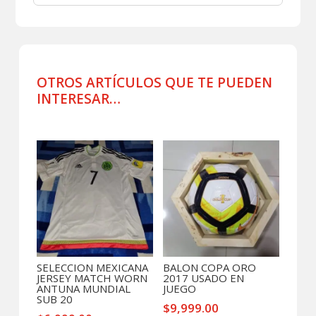
CAMISA
POLO
DE
VIAJE
III
OTROS ARTÍCULOS QUE TE PUEDEN
cantidad
INTERESAR…
Productos relacionados
SELECCION MEXICANA
BALON COPA ORO
JERSEY MATCH WORN
2017 USADO EN
ANTUNA MUNDIAL
JUEGO
SUB 20
$
9,999.00