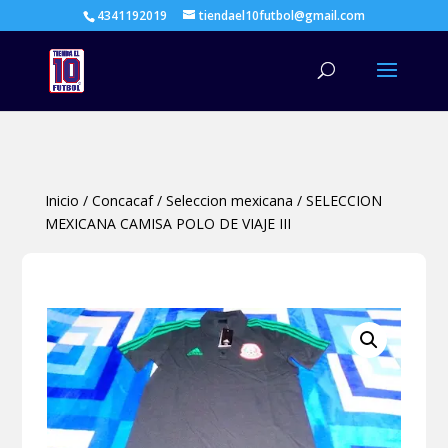
4341192019
tiendael10futbol@gmail.com
Búsqueda
de
productos
Inicio
/
Concacaf
/
Seleccion mexicana
/
SELECCION
MEXICANA CAMISA POLO DE VIAJE III