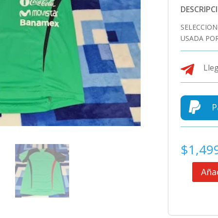
DESCRIPC
SELECCION
USADA POR

Lleg

P
$
1,49
Añad
SELECCION
MEXICANA
CAMISETA
DE