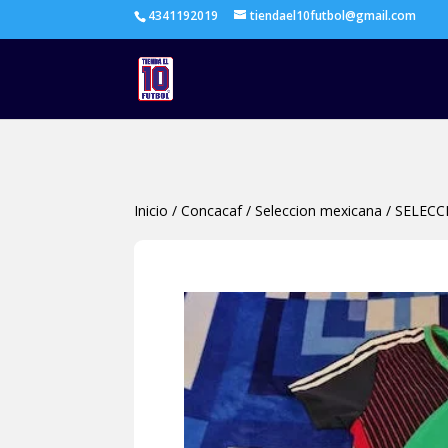
4341192019
tiendael10futbol@gmail.com
Inicio
/
Concacaf
/
Seleccion mexicana
/
SELECC