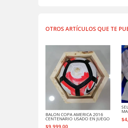
OTROS ARTÍCULOS QUE TE PU
Productos relacionados
SE
MA
BALON COPA AMERICA 2016
CENTENARIO USADO EN JUEGO
$
4
$
9,999.00