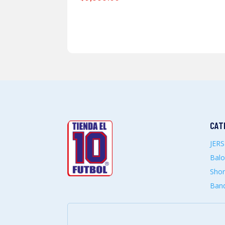
CAT
JER
Bal
Shor
Band