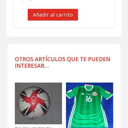
Añadir al carrito
SELECCION
MEXICANA
CAMISETA
DE
PRACTICA
USADA
POR
OTROS ARTÍCULOS QUE TE PUEDEN
JUGADOR
INTERESAR…
X
cantidad
Productos relacionados