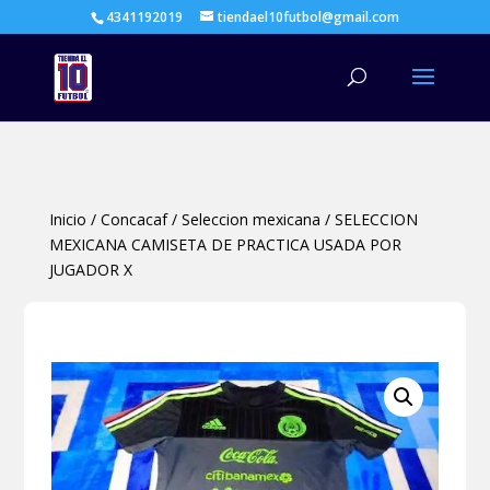
4341192019
tiendael10futbol@gmail.com
Búsqueda
de
productos
Inicio
/
Concacaf
/
Seleccion mexicana
/
SELECCION
MEXICANA CAMISETA DE PRACTICA USADA POR
JUGADOR X