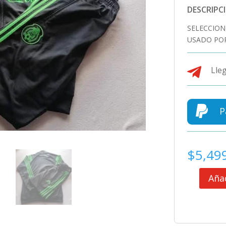
DESCRIPC
SELECCION
USADO POR

Lleg

P
$
5,49
Añad
SELECCION
MEXICANA
CONJUNTO
DE