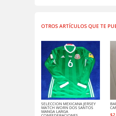
OTROS ARTÍCULOS QUE TE PU
Productos relacionados
SELECCION MEXICANA JERSEY
BA
MATCH WORN DOS SANTOS
CA
MANGA LARGA
$
2
CONFEDERACIONES