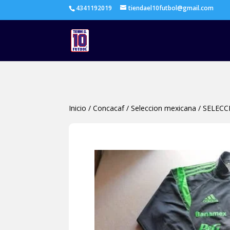
4341192019
tiendael10futbol@gmail.com
Inicio
/
Concacaf
/
Seleccion mexicana
/
SELECC