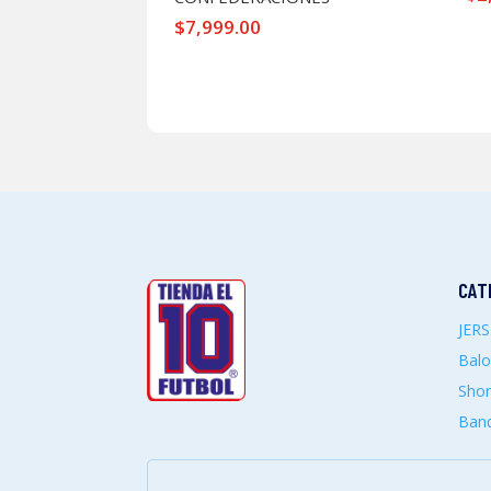
$
7,999.00
CAT
JER
Bal
Shor
Band