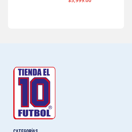
$
5,999.00
CATEGORÍAS