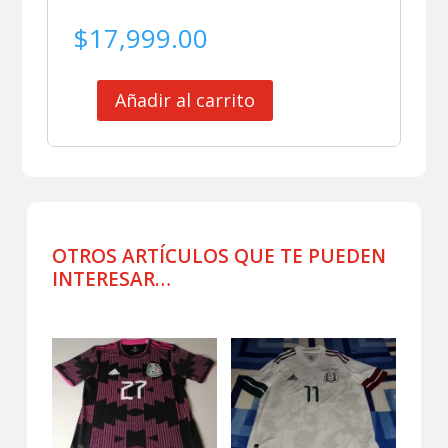
$
17,999.00
Añadir al carrito
SELECCION
MEXICANA
JERSEY
MATCH
WORN
FIRMADA
ELIMINATORIAS
OTROS ARTÍCULOS QUE TE PUEDEN
2022
INTERESAR…
cantidad
Productos relacionados