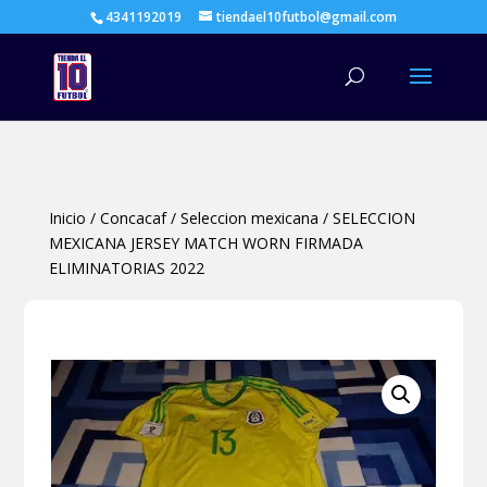
4341192019
tiendael10futbol@gmail.com
Búsqueda
de
productos
Inicio
/
Concacaf
/
Seleccion mexicana
/
SELECCION
MEXICANA JERSEY MATCH WORN FIRMADA
ELIMINATORIAS 2022