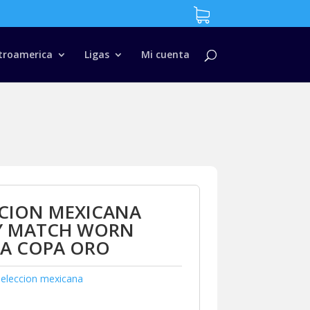
troamerica
Ligas
Mi cuenta
CCION MEXICANA
EY MATCH WORN
DA COPA ORO
Seleccion mexicana