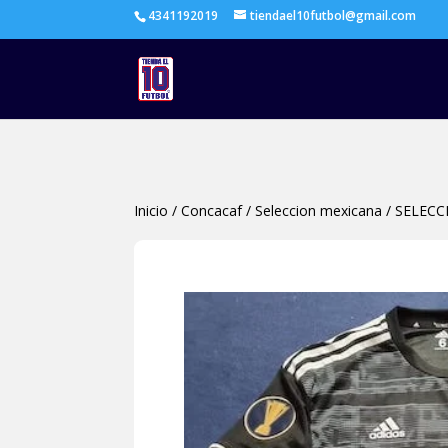
4341192019
tiendael10futbol@gmail.com
Inicio
/
Concacaf
/
Seleccion mexicana
/
SELECC