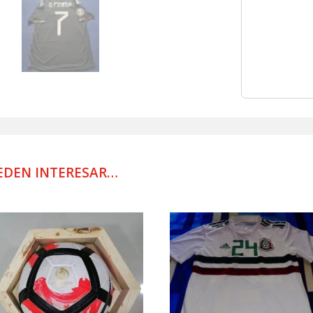
WORN
PINEDA
COPA
ORO
cantidad
EDEN INTERESAR…