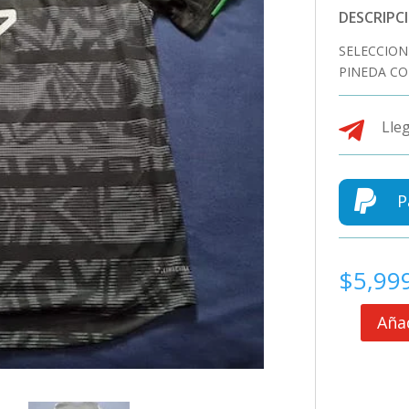
DESCRIPC
SELECCION
PINEDA CO

Lleg

P
$
5,99
Añad
SELECCION
MEXICANA
JERSEY
MATCH