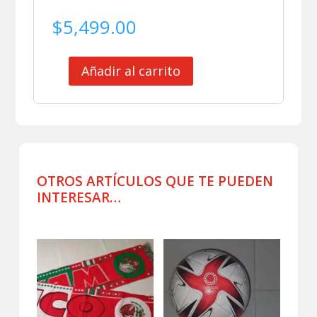
$
5,499.00
Añadir al carrito
SELECCION
MEXICANA
JERSEY
MATCH
WORN
TALAVERA
ELIMINATORIAS
OTROS ARTÍCULOS QUE TE PUEDEN
2018
INTERESAR…
cantidad
Productos relacionados