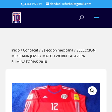
4341192019
tiendael10futbol@gmail.com
Búsqueda
de
productos
Inicio
/
Concacaf
/
Seleccion mexicana
/
SELECCION
MEXICANA JERSEY MATCH WORN TALAVERA
ELIMINATORIAS 2018