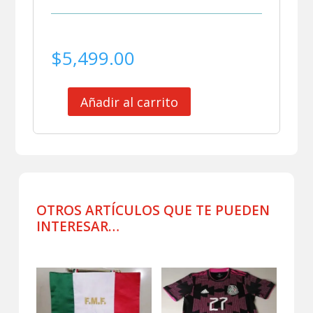
$
5,499.00
Añadir al carrito
SELECCION
MEXICANA
JERSEY
MATCH
WORN
TALAVERA
ELIMINATORIAS
OTROS ARTÍCULOS QUE TE PUEDEN
2022
INTERESAR…
cantidad
Productos relacionados