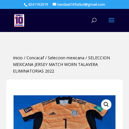
4341192019
tiendael10futbol@gmail.com
Búsqueda
de
productos
Inicio
/
Concacaf
/
Seleccion mexicana
/
SELECCION
MEXICANA JERSEY MATCH WORN TALAVERA
ELIMINATORIAS 2022