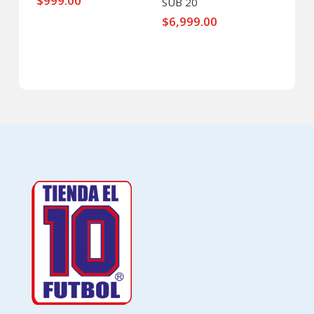
$
999.00
SUB 20
$
6,999.00