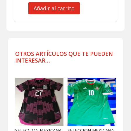
Añadir al carrito
SELECCION
MEXICANA
JERSEY
MATCH
WORN
VELA
COPA
OTROS ARTÍCULOS QUE TE PUEDEN
ORO
INTERESAR…
cantidad
Productos relacionados
SELECCION MEXICANA
SELECCION MEXICANA