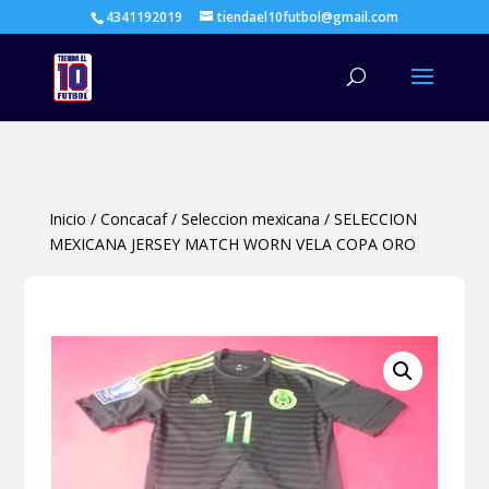
4341192019
tiendael10futbol@gmail.com
Búsqueda
de
productos
Inicio
/
Concacaf
/
Seleccion mexicana
/
SELECCION
MEXICANA JERSEY MATCH WORN VELA COPA ORO