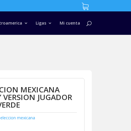
troamerica
Ligas
Mi cuenta
CCION MEXICANA
Y VERSION JUGADOR
VERDE
Seleccion mexicana