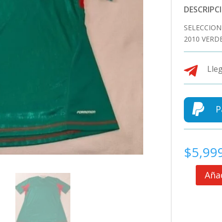
DESCRIPC
SELECCION
2010 VERD

Lleg

P
$
5,99
Añad
SELECCION
MEXICANA
JERSEY
VERSION