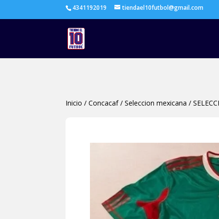
4341192019
tiendael10futbol@gmail.com
Inicio
/
Concacaf
/
Seleccion mexicana
/
SELECC