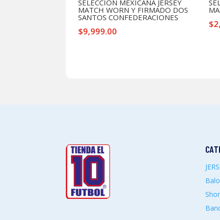
SELECCION MEXICANA JERSEY
SE
MATCH WORN Y FIRMADO DOS
MA
SANTOS CONFEDERACIONES
$
2
$
9,999.00
CAT
JER
Bal
Shor
Band