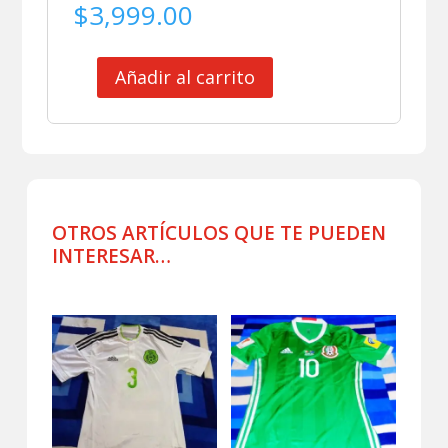
$
3,999.00
Añadir al carrito
SELECCION
MEXICANA
ROMPEVIENTOS
DE
PRACTICA
USADO
POR
OTROS ARTÍCULOS QUE TE PUEDEN
JUGADOR
INTERESAR…
cantidad
Productos relacionados