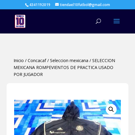
4341192019
tiendael10futbol@gmail.com
Búsqueda
de
productos
Inicio
/
Concacaf
/
Seleccion mexicana
/
SELECCION
MEXICANA ROMPEVIENTOS DE PRACTICA USADO
POR JUGADOR