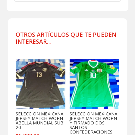
SHORT
DE
JUEGO
USADO
POR
OTROS ARTÍCULOS QUE TE PUEDEN
JUGADOR
INTERESAR…
14
cantidad
Productos relacionados
SELECCION MEXICANA
SELECCION MEXICANA
JERSEY MATCH WORN
JERSEY MATCH WORN
ABELLA MUNDIAL SUB
Y FIRMADO DOS
20
SANTOS
CONFEDERACIONES