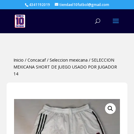
4341192019
tiendael10futbol@gmail.com
Búsqueda
de
productos
Inicio
/
Concacaf
/
Seleccion mexicana
/
SELECCION
MEXICANA SHORT DE JUEGO USADO POR JUGADOR
14