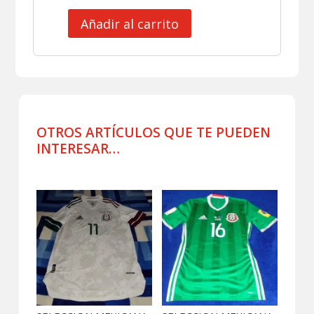
Añadir al carrito
SELECCION
MEXICANA
SUDADERA
DE
PRACTICA
USADA
POR
OTROS ARTÍCULOS QUE TE PUEDEN
JUGADOR
INTERESAR…
2019
cantidad
Productos relacionados