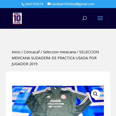
4341192019
tiendael10futbol@gmail.com
Búsqueda
de
productos
Inicio
/
Concacaf
/
Seleccion mexicana
/
SELECCION
MEXICANA SUDADERA DE PRACTICA USADA POR
JUGADOR 2019