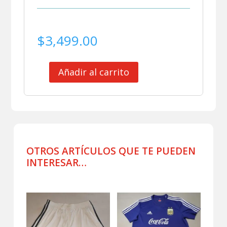
$
3,499.00
Añadir al carrito
BANDERIN
CLUB
ATLETICO
BANFIELD
CAMBIADO
POR
CAPITAN
OTROS ARTÍCULOS QUE TE PUEDEN
cantidad
INTERESAR…
Productos relacionados