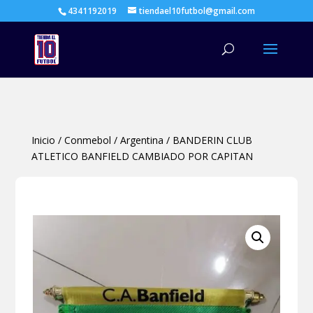
4341192019
tiendael10futbol@gmail.com
Búsqueda
de
productos
Inicio
/
Conmebol
/
Argentina
/
BANDERIN CLUB
ATLETICO BANFIELD CAMBIADO POR CAPITAN