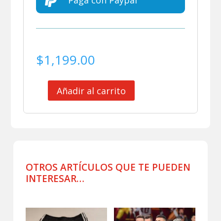

Paga con Paypal
$
1,199.00
Añadir al carrito
BUFANDA
DIEGO
MARADONA
ETERNO
cantidad
OTROS ARTÍCULOS QUE TE PUEDEN
INTERESAR…
Productos relacionados