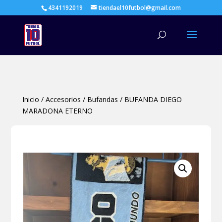
4341192019
tiendael10futbol@gmail.com
Búsqueda
de
productos
Inicio
/
Accesorios
/
Bufandas
/
BUFANDA DIEGO
MARADONA ETERNO