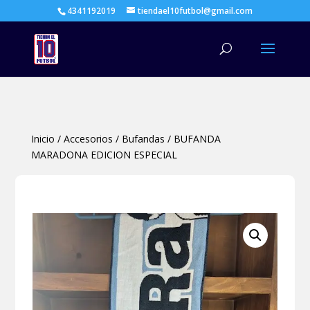
4341192019
tiendael10futbol@gmail.com
Búsqueda
de
productos
Inicio
/
Accesorios
/
Bufandas
/
BUFANDA
MARADONA EDICION ESPECIAL