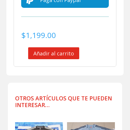

Paga con Paypal
$
1,199.00
Añadir al carrito
BUFANDA
MARADONA
EDICION
ESPECIAL
cantidad
OTROS ARTÍCULOS QUE TE PUEDEN
INTERESAR…
Productos relacionados