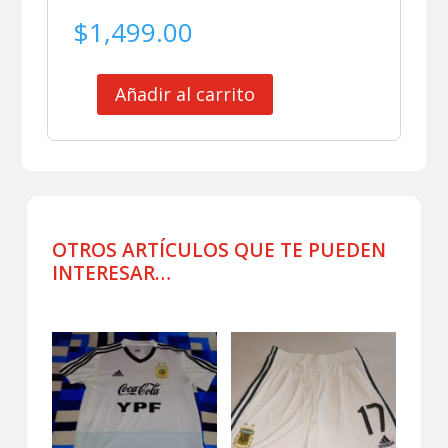
$
1,499.00
Añadir al carrito
CLUB
ESTUDIANTES
DE
LA
PLATA
CAMISA
POLO
OTROS ARTÍCULOS QUE TE PUEDEN
DE
INTERESAR…
VIAJE
cantidad
Productos relacionados