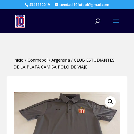
4341192019
tiendael10futbol@gmail.com
Búsqueda
de
productos
Inicio
/
Conmebol
/
Argentina
/
CLUB ESTUDIANTES
DE LA PLATA CAMISA POLO DE VIAJE