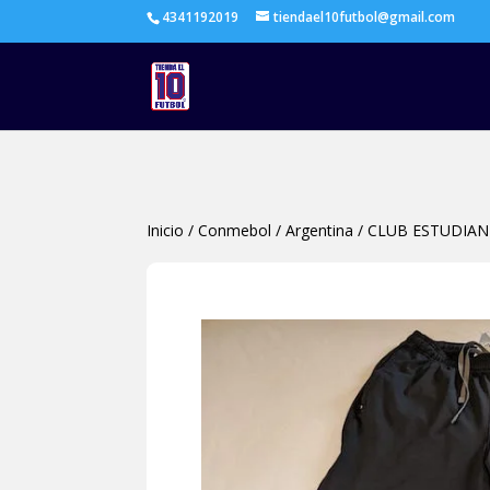
4341192019
tiendael10futbol@gmail.com
Inicio
/
Conmebol
/
Argentina
/
CLUB ESTUDIAN