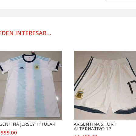
PLATA
PANTS
DE
PRACTICA
USADO
EDEN INTERESAR…
POR
JUGADOR
cantidad
GENTINA JERSEY TITULAR
ARGENTINA SHORT
ALTERNATIVO 17
,999.00