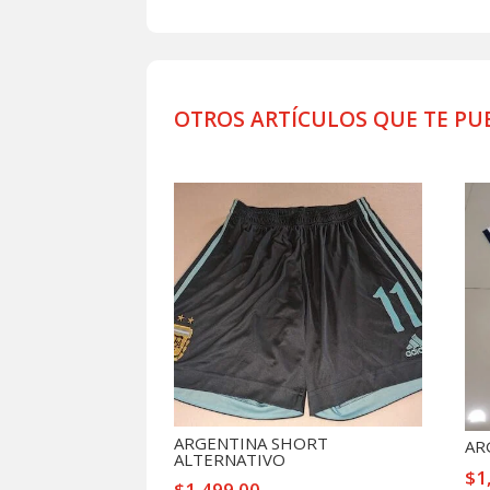
OTROS ARTÍCULOS QUE TE PU
Productos relacionados
ARGENTINA SHORT
AR
ALTERNATIVO
$
1
$
1,499.00