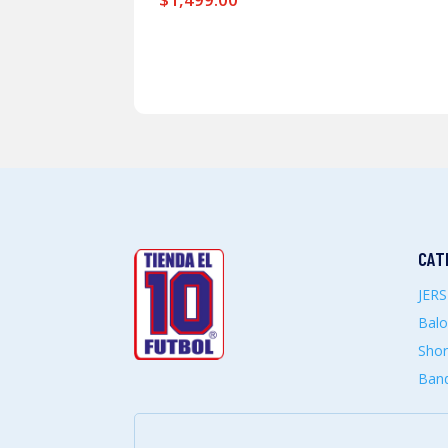
CAT
JER
Bal
Shor
Band