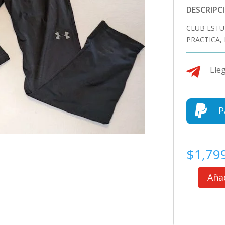
DESCRIPC
CLUB ESTU
PRACTICA,

Lleg

P
$
1,79
Añad
CLUB
ESTUDIANT
DE
LA