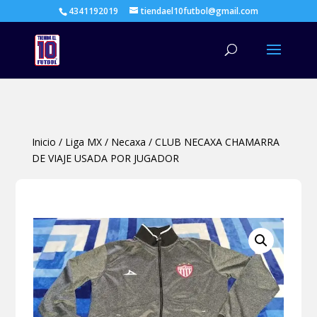
4341192019
tiendael10futbol@gmail.com
Búsqueda
de
productos
Inicio
/
Liga MX
/
Necaxa
/
CLUB NECAXA CHAMARRA
DE VIAJE USADA POR JUGADOR