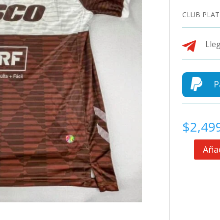
CLUB PLAT

Lleg

P
$
2,49
Añad
CLUB
PLATENSE
JERSEY
TITULAR
cantidad