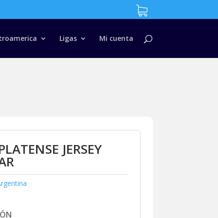
troamerica
Ligas
Mi cuenta
PLATENSE JERSEY
AR
rgentina
IÓN