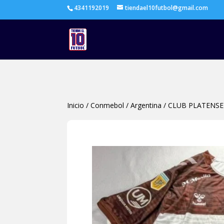
4341192019
tiendael10futbol@gmail.com
Inicio
/
Conmebol
/
Argentina
/
CLUB PLATENSE 