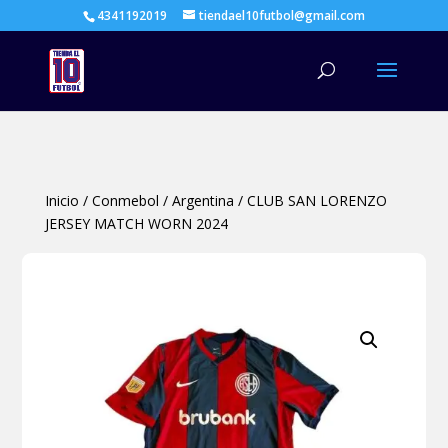
4341192019
tiendael10futbol@gmail.com
Búsqueda
de
productos
Inicio
/
Conmebol
/
Argentina
/
CLUB SAN LORENZO
JERSEY MATCH WORN 2024