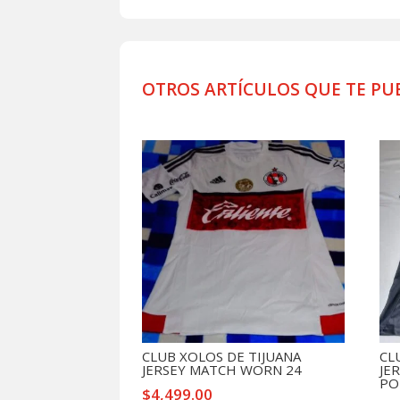
OTROS ARTÍCULOS QUE TE PU
Productos relacionados
CLUB XOLOS DE TIJUANA
CL
JERSEY MATCH WORN 24
JE
PO
$
4,499.00