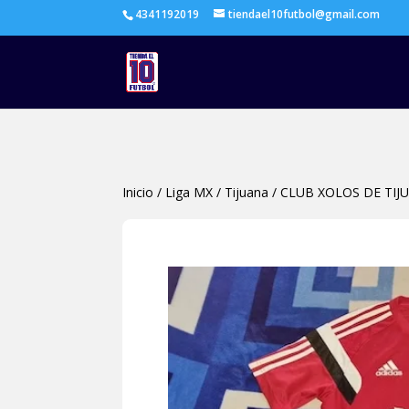
4341192019
tiendael10futbol@gmail.com
Inicio
/
Liga MX
/
Tijuana
/
CLUB XOLOS DE TIJ