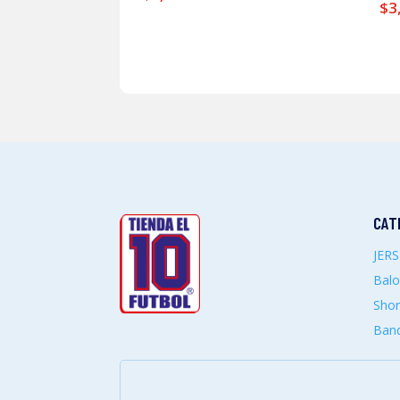
$
3
CAT
JER
Bal
Shor
Band