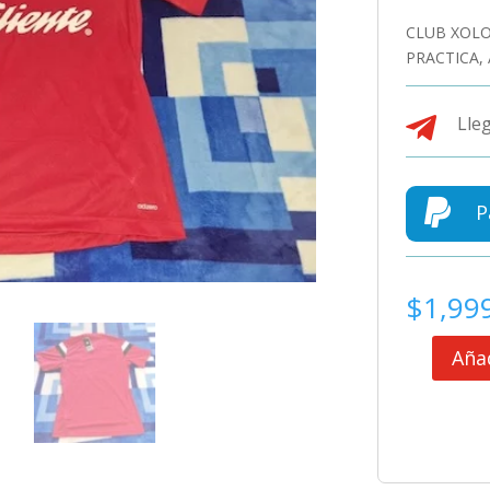
CLUB XOLO
PRACTICA, 

Lleg

P
$
1,99
Añad
CLUB
XOLOS
DE
TIJUANA
CAMISETA