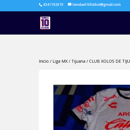
4341192019
tiendael10futbol@gmail.com
Inicio
/
Liga MX
/
Tijuana
/
CLUB XOLOS DE TIJ