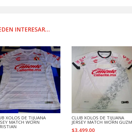
JERSEY
MATCH
WORN
AGUILAR
EDEN INTERESAR…
cantidad
UB XOLOS DE TIJUANA
CLUB XOLOS DE TIJUANA
RSEY MATCH WORN
JERSEY MATCH WORN GUZ
RISTIAN
$
3,499.00