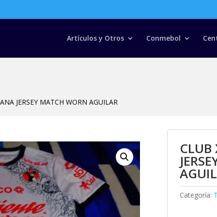
Búsqueda
de
productos
Artículos y Otros
Conmebol
Cen
UANA JERSEY MATCH WORN AGUILAR
CLUB 
JERS
AGUI
Categoría:
T