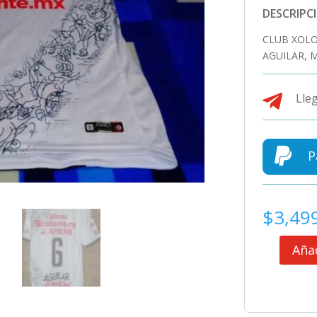
DESCRIPC
CLUB XOLO
AGUILAR, 

Lleg

P
$
3,49
Añad
CLUB
XOLOS
DE
TIJUANA