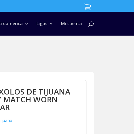
troamerica
Ligas
Mi cuenta
XOLOS DE TIJUANA
EY MATCH WORN
LAR
ijuana