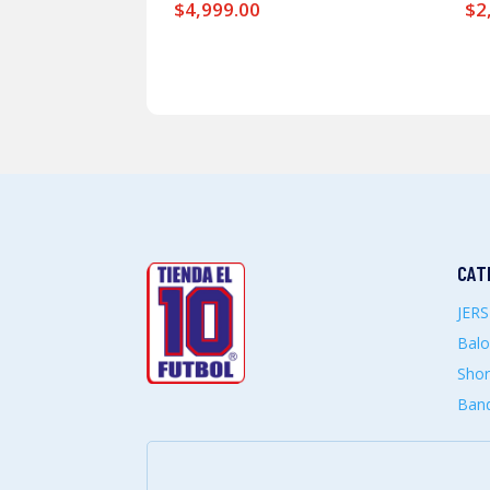
$
4,999.00
$
2
CAT
JER
Bal
Shor
Band