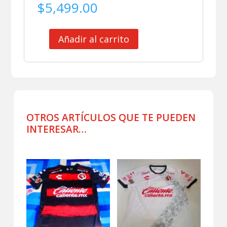
$
5,499.00
Añadir al carrito
CLUB
XOLOS
DE
TIJUANA
JERSEY
MATCH
WORN
OTROS ARTÍCULOS QUE TE PUEDEN
KALINSKI
INTERESAR…
CANCER
DE
Productos relacionados
MAMA
cantidad