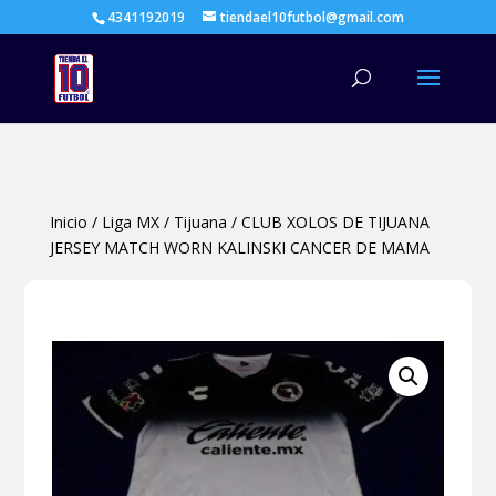
4341192019
tiendael10futbol@gmail.com
Búsqueda
de
productos
Inicio
/
Liga MX
/
Tijuana
/
CLUB XOLOS DE TIJUANA
JERSEY MATCH WORN KALINSKI CANCER DE MAMA