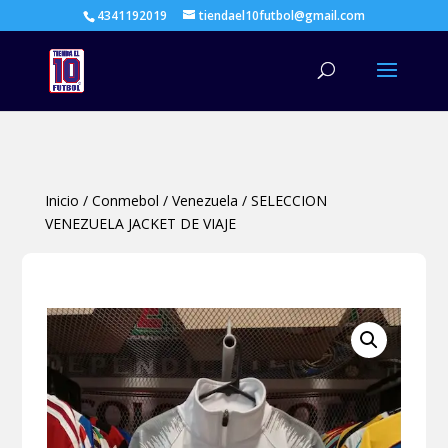
4341192019
tiendael10futbol@gmail.com
Búsqueda
de
productos
Inicio
/
Conmebol
/
Venezuela
/
SELECCION
VENEZUELA JACKET DE VIAJE