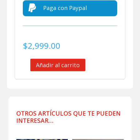

Paga con Paypal
$
2,999.00
Añadir al carrito
SELECCION
VENEZUELA
JACKET
DE
VIAJE
cantidad
OTROS ARTÍCULOS QUE TE PUEDEN
INTERESAR…
Productos relacionados