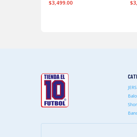
$
3,499.00
$
3
CAT
JER
Bal
Shor
Band