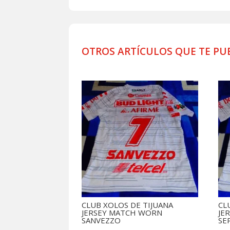
OTROS ARTÍCULOS QUE TE PU
Productos relacionados
CLUB XOLOS DE TIJUANA
CL
JERSEY MATCH WORN
JE
SANVEZZO
SE