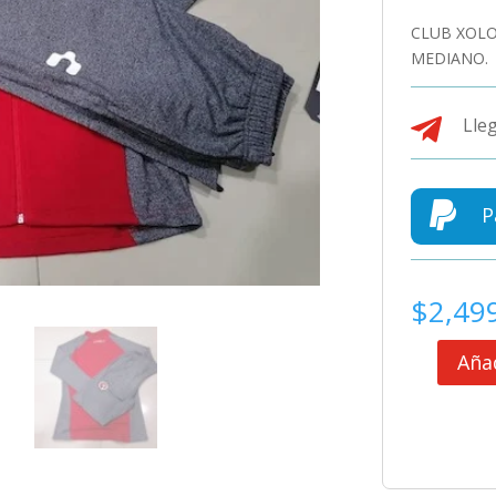
CLUB XOLO
MEDIANO.

Lleg

P
$
2,49
Añad
CLUB
XOLOS
DE
TIJUANA
CONJUNTO