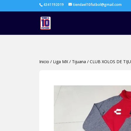
4341192019
tiendael10futbol@gmail.com
Inicio
/
Liga MX
/
Tijuana
/
CLUB XOLOS DE TIJ