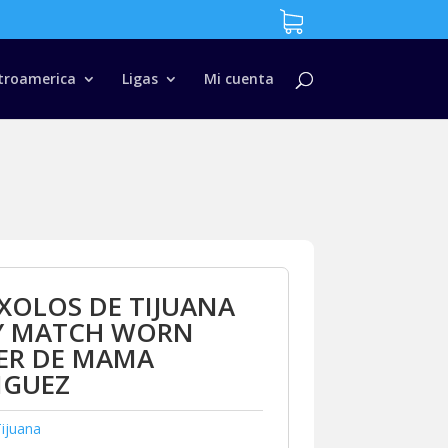
troamerica
Ligas
Mi cuenta
XOLOS DE TIJUANA
EY MATCH WORN
ER DE MAMA
IGUEZ
ijuana