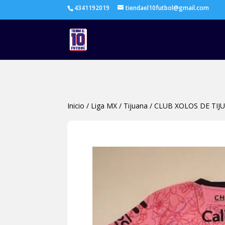
4341192019
tiendael10futbol@gmail.com
Inicio
/
Liga MX
/
Tijuana
/
CLUB XOLOS DE TI