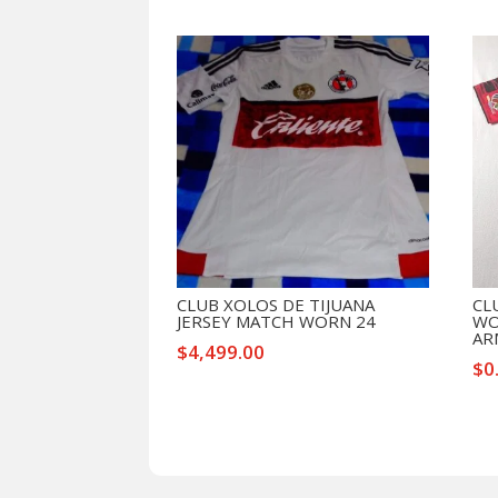
Productos relacionados
CLUB XOLOS DE TIJUANA
CL
JERSEY MATCH WORN 24
WO
AR
$
4,499.00
$
0