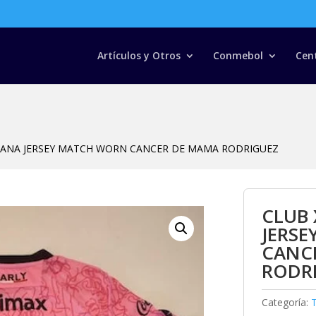
Búsqueda
de
productos
Artículos y Otros
Conmebol
Cen
JUANA JERSEY MATCH WORN CANCER DE MAMA RODRIGUEZ
CLUB 
JERS
CANC
RODR
Categoría:
T