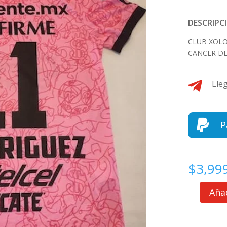
DESCRIPC
CLUB XOLO
CANCER DE

Lleg

P
$
3,99
Añad
CLUB
XOLOS
DE