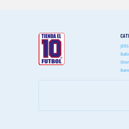
CAT
JER
Bal
Shor
Band