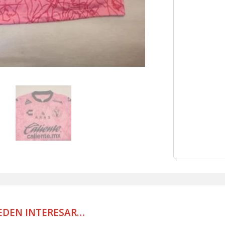
TIJUANA
JERSEY
MATCH
WORN
CANCER
DE
MAMA
RODRIGUE
cantidad
EDEN INTERESAR…